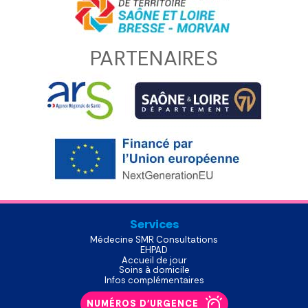
PARTENAIRES
Services
Médecine SMR Consultations
EHPAD
Accueil de jour
Soins à domicile
Infos complémentaires
NUMÉROS D'URGENCE